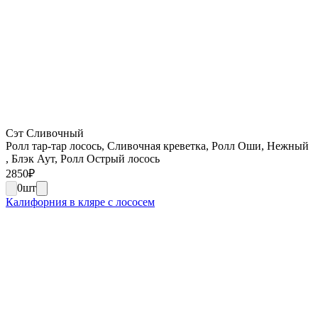
Сэт Сливочный
Ролл тар-тар лосось, Сливочная креветка, Ролл Оши, Нежный
, Блэк Аут, Ролл Острый лосось
2850
₽
0
шт
Калифорния в кляре с лососем