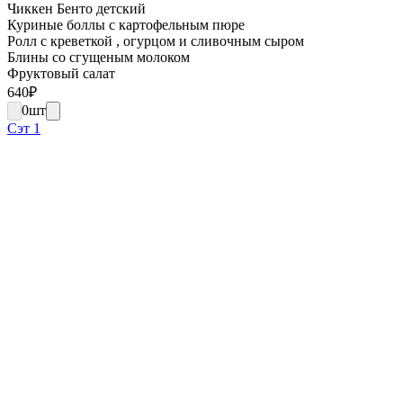
Чиккен Бенто детский
Куриные боллы с картофельным пюре
Ролл с креветкой , огурцом и сливочным сыром
Блины со сгущеным молоком
Фруктовый салат
640
₽
0
шт
Сэт 1