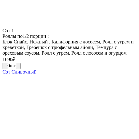
Сэт 1
Роллы по1/2 порции :
Блэк Спайс, Нежный , Калифорния с лососем, Ролл с угрем и
креветкой, Гребешок с трюфельным айоли, Темпура с
ореховым соусом, Ролл с угрем, Ролл с лососем и огурцом
1690
₽
0
шт
Сэт Сливочный