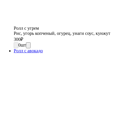
Ролл с угрем
Рис, угорь копченый, огурец, унаги соус, кунжут
300
₽
0
шт
Ролл с авокадо