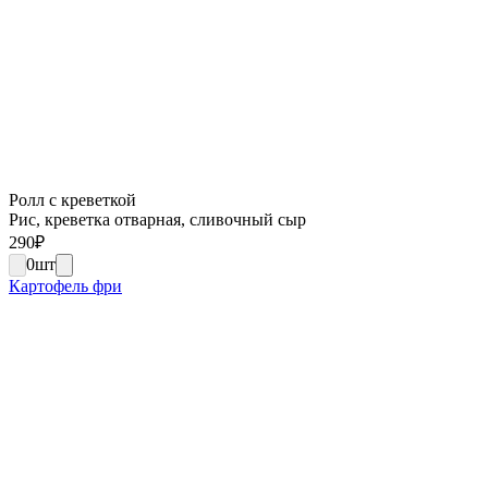
Ролл с креветкой
Рис, креветка отварная, сливочный сыр
290
₽
0
шт
Картофель фри