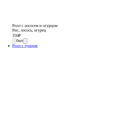
Ролл с лососем и огурцом
Рис, лосось, огурец
350
₽
0
шт
Ролл с тунцом