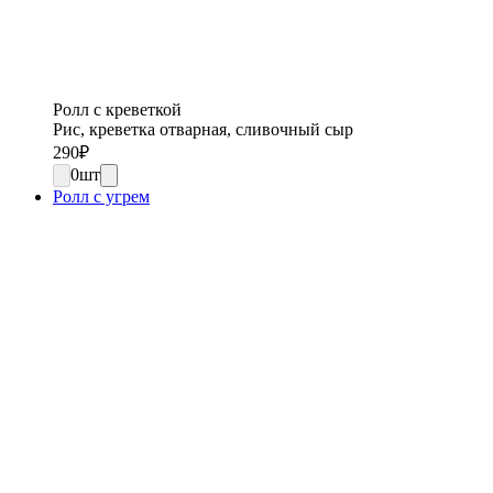
Ролл с креветкой
Рис, креветка отварная, сливочный сыр
290
₽
0
шт
Ролл с угрем