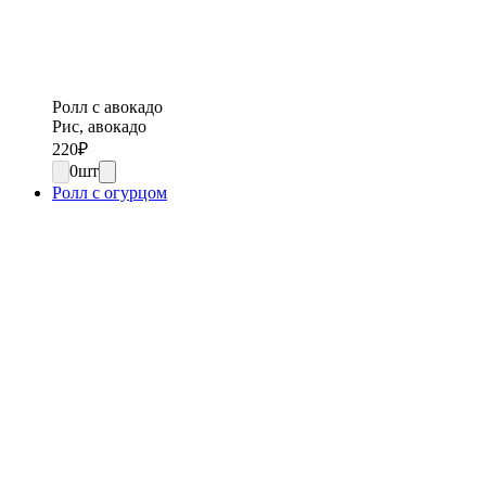
Ролл с авокадо
Рис, авокадо
220
₽
0
шт
Ролл с огурцом