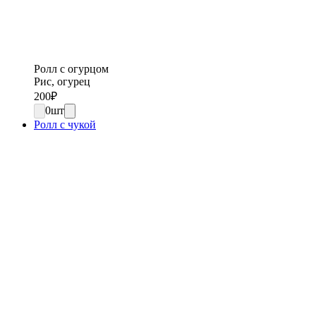
Ролл с огурцом
Рис, огурец
200
₽
0
шт
Ролл с чукой