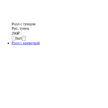
Ролл с тунцом
Рис, тунец
290
₽
0
шт
Ролл с креветкой