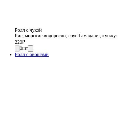
Ролл с чукой
Рис, морские водоросли, соус Гамадари , кунжут
220
₽
0
шт
Ролл с овощами